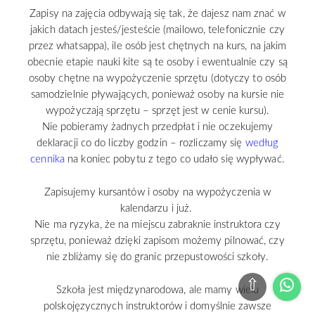
Zapisy na zajęcia odbywają się tak, że dajesz nam znać w
jakich datach jesteś/jesteście (mailowo, telefonicznie czy
przez whatsappa), ile osób jest chętnych na kurs, na jakim
obecnie etapie nauki kite są te osoby i ewentualnie czy są
osoby chętne na wypożyczenie sprzętu (dotyczy to osób
samodzielnie pływających, ponieważ osoby na kursie nie
wypożyczają sprzętu – sprzęt jest w cenie kursu).
Nie pobieramy żadnych przedpłat i nie oczekujemy
deklaracji co do liczby godzin – rozliczamy się
według
cennika
na koniec pobytu z tego co udało się wypływać.
Zapisujemy kursantów i osoby na wypożyczenia w
kalendarzu i już.
Nie ma ryzyka, że na miejscu zabraknie instruktora czy
sprzętu, ponieważ dzięki zapisom możemy pilnować, czy
nie zbliżamy się do granic przepustowości szkoły.
⇧
Wha
Szkoła jest międzynarodowa, ale mamy wielu
polskojęzycznych instruktorów i domyślnie zawsze