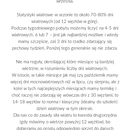
września.
Statystyki wiatrowe w sezonie to około 70-80% dni
wiatrowych (od 12 węzłów w górę).
Podczas tygodniowego pobytu możemy liczyć na 4-5 dni
wiatrowych, 6 lub 7 – jest jak najbardziej możliwe i wtedy
mamy szczęście, zaś 3 dni to rzadko zdarzający się
pechowy tydzień. Poniżej tego generalnie się nie zdarza.
Nie ma reguły, określającej które miesiące są bardziej
wietrzne, w rozumieniu liczby dni wiatrowych.
W istocie, w takie miesiące jak maj czy październik mamy
więcej dni mocnowiatrowych niż w lipcu, czy sierpniu, ale z
kolei w tych najcieplejszych miesiącach mamy termikę i
choć raczej nie zdarzają się wówczas dni z 30 węzłami, to
14-18 węzłów to norma i klasyczny (idealny do szkoleń)
dzień wiatrowy w tym okresie.
Dla nas co do zasady siła wiatru to kwestia drugorzędna
(gdy mówimy o wietrze powyżej 12 węzłów), bo
dobieramy po prostu odpowiednio sprzęt do danych