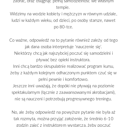
zabrać, oraz osiągnąć pełną samodzielność we własnym
tempie.
Widzimy na wodzie kobiety i mężczyzn w równym udziale,
ludzi w każdym wieku, od dzieci, po osoby starsze, nawet
po 80-tce.
Co ważne, odpowiedź na to pytanie również zależy od tego
jak dana osoba interpretuje 'nauczenie się’.
Niektórzy chcą jak najszybciej poczuć się samodzielni i
pływać bez opieki instruktora.
Inni chcą bardzo skrupulatnie realizować program kursu,
żeby z każdym kolejnym odhaczonym punktem czuć się w
pełni pewnie i komfortowo.
Jeszcze inni uważają, że dopóki nie pływają na poziomie
spektakularnym (łącznie z zaawansowanymi akrobacjami),
nie są nauczeni i potrzebują progresywnego treningu.
No, ale żeby odpowiedź na powyższe pytanie nie była aż
tak rozmyta, można przyjąć założenie, że średnio 6-10
godzin zajęć z instruktorem wystarcza, żeby poczuć