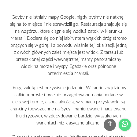
Gdyby nie istniały mapy Google, nigdy byśmy nie natknęli
się na to miejsce i nie sprawdzili go. Restauracja znajduje się
na wzgórzu, które ciągnie się wzdłuż zatoki w kierunku
Marsali. Dociera się do niej labiryntem wąskich dróg stromo
pnących się w górę. I z powodu właśnie tej lokalizacji, jedną
z dwóch głównych zalet miejsca jest widok. Z tarasu lub
przeszklonej części wewnętrznej mamy panoramiczny
widok na morze i wyspy Egadzkie oraz północne
przedmieścia Marsali.
Drugą zaletą jest oczywiście jedzenie. W karcie znajdziemy
całkiem proste i pysznie przygotowane dania podane w
ciekawej formie, a specjalnością, w ramach przystawek, są
aranciny (powszechne na Sycylii panierowane i nadziewane
kluki ryżowe), w zdecydowanie bardziej wyszukanych
⇧
wariantach niż klasyczne uliczne.
Wha