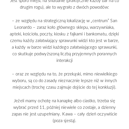
Jest sporo miejsc na śniadanie (praktycznie każdy bar na co
drugim rogu), ale to wygrało z dwóch powodów:
– ze względu na strategiczną lokalizację w „centrum” San
Leonardo – zaraz koło głównego sklepu, warzywniaka,
apteki, kościoła, poczty, kiosku z fajkami i bankomatu, dzięki
czemu każdy załatwiający sprawunki widzi kto jest w barze,
a każdy w barze widzi każdego załatwiającego sprawunki,
co skutkuje podwyższoną liczbą przyjemnych porannych
interakcji
– oraz ze względu na to, że przekąski, mimo niewielkiego
wyboru, są co do zasady nieznacznie lepsze niż w innych
miejscach (trochę czasu zajmuje dojście do tej konkluzji).
Jeżeli mamy ochotę na kanapkę albo ciastko, trzeba się
wybrać przed 11, później niewiele co zostaje, a dzienny
zapas nie jest uzupełniany. Kawa – cały dzień oczywiście
(poza sjestą).