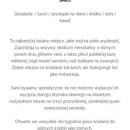
SARO
[śniadanie / lunch / przekąski na słono i słodko / lody i
kawa]
To najbardziej lokalne miejsce, jakie można sobie wyobrazić.
Zajeżdżają tu wszyscy okoliczni mieszkańcy o różnych
porach dnia, głównie rano, a także piloci pobliskiej bazy
militarnej (stąd model samolotu nad stolikami na zewnątrz).
Dobre miejsce na śniadanie lub lunch, ale funkcjonuje też
jako restauracja.
Sami bywamy sporadycznie, bo nie możemy wybaczyć im
wycięcia starego drzewka oliwnego na otwartym
rustykalnym tarasie na rzecz przeszklonej, zamkniętej quasi-
nowoczesnej werandy.
Otwarte we wszystkie dni tygodnia (poza środami) do
późnych godzin wieczornych.