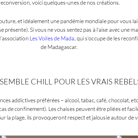
reconversion, voici quelques-unes de nos créations.
uture, et idéalement une pandémie mondiale pour vous lais
e se présente). Si vous ne vous sentez pas à l’aise avec une
l’association
Les Voiles de Mada
, qui s’occupe de les recon
de Madagascar.
ENSEMBLE CHILL POUR LES VRAIS REBEL
s addictives préférées – alcool, tabac, café, chocolat, etc. 
n cas de confinement). Les chaises peuvent être pliées et fa
ur la plage, ils provoqueront respect et jalousie autour de 